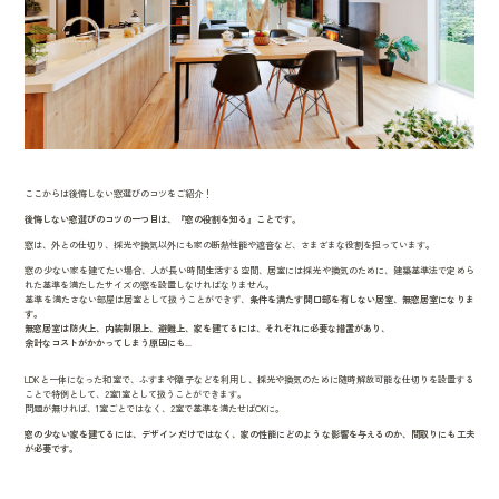
ここからは後悔しない窓選びのコツをご紹介！
後悔しない窓選びのコツの一つ目は、『窓の役割を知る』ことです。
窓は、外との仕切り、採光や換気以外にも家の断熱性能や遮音など、さまざまな役割を担っています。
窓の少ない家を建てたい場合、人が長い時間生活する空間、居室には採光や換気のために、建築基準法で定めら
れた基準を満たしたサイズの窓を設置しなければなりません。
基準を満たさない部屋は居室として扱うことができず、
条件を満たす開口部を有しない居室、無窓居室になりま
す。
無窓居室は防火上、内装制限上、避難上、家を建てるには、それぞれに必要な措置があり、
余計なコストがかかってしまう原因にも...
LDKと一体になった和室で、ふすまや障子などを利用し、採光や換気のために随時解放可能な仕切りを設置する
ことで特例として、2室1室として扱うことができます。
問題が無ければ、1室ごとではなく、2室で基準を満たせばOKに。
窓の少ない家を建てるには、デザインだけではなく、家の性能にどのような影響を与えるのか、間取りにも工夫
が必要です。