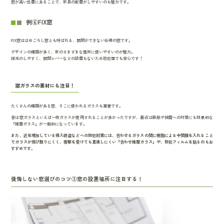
窓が高い位置にあることで、家具の配置がしやすいのも魅力です。
例⑥FIX窓
FIX窓ははめごろし窓とも呼ばれる、開閉ができない仕様の窓です。
デザインの種類が多く、家のさまざまな箇所に使いやすいのが魅力。
採光のしやすく、開閉レバーなどの設置もないため防犯面でも安心です！
窓ガラスの素材にも注目！
たくさんの種類がある窓、そこに使われるガラスも重要です。
昔は窓ガラスといえば一枚ガラスが使用されることが多かったですが、最近は断熱や結露への対策にも効果的な
『複層ガラス』が一般的になっています。
また、近年増加している侵入窃盗などへの防犯対策には、合わせるガラスの間に樹脂による中間膜を入れること
でガラスが飛び散りにくく、衝撃を受けても貫通しにくい『合わせ複層ガラス』や、防犯フィルムを貼るのもお
すすめです。
後悔しない窓選びのコツ③窓の設置場所に注目する！