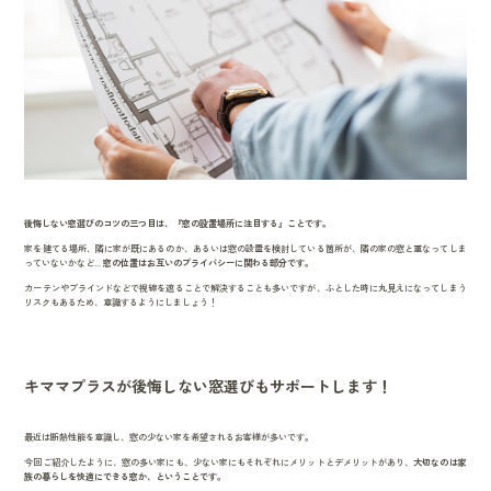
後悔しない窓選びのコツの三つ目は、『窓の設置場所に注目する』ことです。
家を建てる場所、隣に家が既にあるのか、あるいは窓の設置を検討している箇所が、隣の家の窓と重なってしま
っていないかなど...
窓の位置はお互いのプライバシーに関わる部分です。
カーテンやブラインドなどで視線を遮ることで解決することも多いですが、ふとした時に丸見えになってしまう
リスクもあるため、意識するようにしましょう！
キママプラスが後悔しない窓選びもサポートします！
最近は断熱性能を意識し、窓の少ない家を希望されるお客様が多いです。
今回ご紹介したように、窓の多い家にも、少ない家にもそれぞれにメリットとデメリットがあり、
大切なのは家
族の暮らしを快適にできる窓か、ということです。