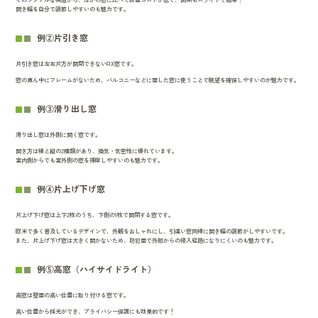
開き幅を自分で調節しやすいのも魅力です。
例②片引き窓
片引き窓は左右片方が開閉できないFIX窓です。
窓の真ん中にフレームがないため、バルコニーなどに面した窓に使うことで眺望を確保しやすいのが魅力です。
例③滑り出し窓
滑り出し窓は外側に開く窓です。
開き方は横と縦の2種類があり、換気・気密性に優れています。
室内側からでも室外側の窓を掃除しやすいのも魅力です。
例④片上げ下げ窓
片上げ下げ窓は上下2枚のうち、下側の1枚で開閉する窓です。
欧米で多く普及しているデザインで、外観をおしゃれにし、引違い窓同様に開き幅の調節がしやすいです。
また、片上げ下げ窓は大きく開かないため、防犯面で外部からの侵入経路になりにくいのも魅力です。
例⑤高窓（ハイサイドライト）
高窓は壁面の高い位置に取り付ける窓です。
高い位置から採光ができ、プライバシー保護にも効果的です！