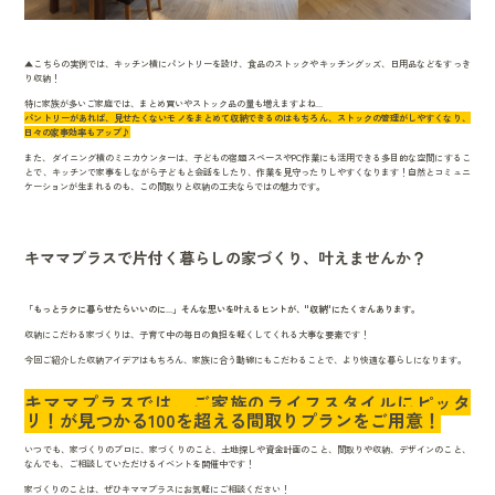
▲こちらの実例では、キッチン横にパントリーを設け、食品のストックやキッチングッズ、日用品などをすっき
り収納！
特に家族が多いご家庭では、まとめ買いやストック品の量も増えますよね...
パントリーがあれば、見せたくないモノをまとめて収納できるのはもちろん、ストックの管理がしやすくなり、
日々の家事効率もアップ♪
また、ダイニング横のミニカウンターは、子どもの宿題スペースやPC作業にも活用できる多目的な空間にするこ
とで、キッチンで家事をしながら子どもと会話をしたり、作業を見守ったりしやすくなります！自然とコミュニ
ケーションが生まれるのも、この間取りと収納の工夫ならではの魅力です。
キママプラスで片付く暮らしの家づくり、叶えませんか？
「もっとラクに暮らせたらいいのに...」そんな思いを叶えるヒントが、"収納"にたくさんあります。
収納にこだわる家づくりは、子育て中の毎日の負担を軽くしてくれる大事な要素です！
今回ご紹介した収納アイデアはもちろん、家族に合う動線にもこだわることで、より快適な暮らしになります。
キママプラスでは、ご家族のライフスタイルにピッタ
リ！が見つかる100を超える間取りプランをご用意！
いつでも、家づくりのプロに、家づくりのこと、土地探しや資金計画のこと、間取りや収納、デザインのこと、
なんでも、ご相談していただけるイベントを開催中です！
家づくりのことは、ぜひキママプラスにお気軽にご相談ください！