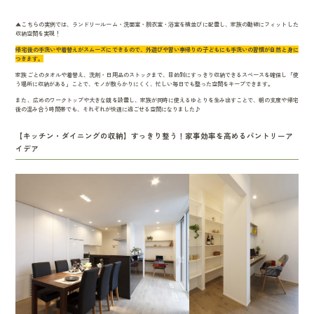
▲こちらの実例では、ランドリールーム・洗面室・脱衣室・浴室を横並びに配置し、家族の動線にフィットした
収納空間を実現！
帰宅後の手洗いや着替えがスムーズにできるので、外遊びや習い事帰りの子どもにも手洗いの習慣が自然と身に
つきます。
家族ごとのタオルや着替え、洗剤・日用品のストックまで、目的別にすっきり収納できるスペースを確保し「使
う場所に収納がある」ことで、モノが散らかりにくく、忙しい毎日でも整った空間をキープできます。
また、広めのワークトップや大きな鏡を設置し、家族が同時に使えるゆとりを生み出すことで、朝の支度や帰宅
後の混み合う時間帯でも、それぞれが快適に過ごせる空間になりました♪
【キッチン・ダイニングの収納】すっきり整う！家事効率を高めるパントリーア
イデア