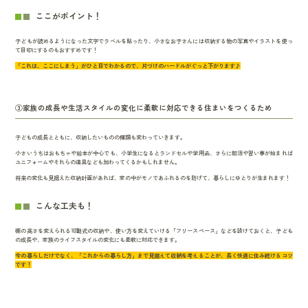
ここがポイント！
子どもが読めるようになった文字でラベルを貼ったり、小さなお子さんには収納する物の写真やイラストを使っ
て目印にするのもおすすめです！
「これは、ここにしまう」がひと目でわかるので、片づけのハードルがぐっと下がります♪
③家族の成長や生活スタイルの変化に柔軟に対応できる住まいをつくるため
子どもの成長とともに、収納したいものの種類も変わっていきます。
小さいうちはおもちゃや絵本が中心でも、小学生になるとランドセルや学用品、さらに部活や習い事が始まれば
ユニフォームやそれらの道具なども加わってくるかもしれません。
将来の変化も見据えた収納計画があれば、家の中がモノであふれるのを防げて、暮らしにゆとりが生まれます！
こんな工夫も！
棚の高さを変えられる可動式の収納や、使い方を変えていける「フリースペース」などを設けておくと、子ども
の成長や、家族のライフスタイルの変化にも柔軟に対応できます。
今の暮らしだけでなく、「これからの暮らし方」まで見据えて収納を考えることが、長く快適に住み続けるコツ
です！