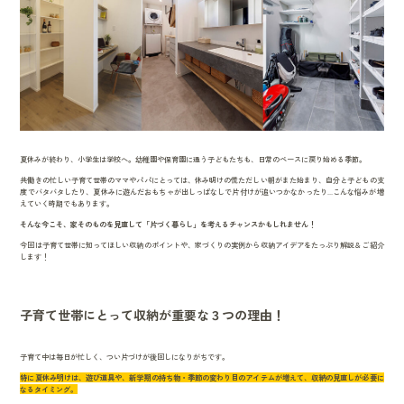
夏休みが終わり、小学生は学校へ。幼稚園や保育園に通う子どもたちも、日常のペースに戻り始める季節。
共働きの忙しい子育て世帯のママやパパにとっては、休み明けの慌ただしい朝がまた始まり、自分と子どもの支
度でバタバタしたり、夏休みに遊んだおもちゃが出しっぱなしで片付けが追いつかなかったり...こんな悩みが増
えていく時期でもあります。
そんな今こそ、家そのものを見直して「片づく暮らし」を考えるチャンスかもしれません！
今回は子育て世帯に知ってほしい収納のポイントや、家づくりの実例から収納アイデアをたっぷり解説＆ご紹介
します！
子育て世帯にとって収納が重要な３つの理由！
子育て中は毎日が忙しく、つい片づけが後回しになりがちです。
特に夏休み明けは、遊び道具や、新学期の持ち物・季節の変わり目のアイテムが増えて、収納の見直しが必要に
なるタイミング。