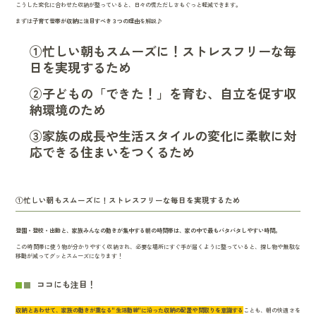
こうした変化に合わせた収納が整っていると、日々の慌ただしさもぐっと軽減できます。
まずは
子育て世帯が収納に注目すべき３つの理由
を解説♪
①忙しい朝もスムーズに！ストレスフリーな毎
日を実現するため
②子どもの「できた！」を育む、自立を促す収
納環境のため
③家族の成長や生活スタイルの変化に柔軟に対
応できる住まいをつくるため
①忙しい朝もスムーズに！ストレスフリーな毎日を実現するため
登園・登校・出勤と、家族みんなの動きが集中する朝の時間帯は、家の中で最もバタバタしやすい時間。
この時間帯に使う物が分かりやすく収納され、必要な場所にすぐ手が届くように整っていると、探し物や無駄な
移動が減ってグッとスムーズになります！
ココにも注目！
収納とあわせて、家族の動きが重なる"生活動線"に沿った収納の配置や間取りを意識する
ことも、朝の快適さを