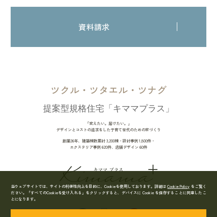
資料請求
ツクル・ツタエル・ツナグ
提案型規格住宅「キママプラス」
「変えたい。届けたい。」
デザインとコストの追求をした子育て世代のための家づくり
創業26年、建築棟数累計 3,200棟・設計事例 1,800件・
エクステリア事例 620件、店舗デザイン 60件
当ウェブサイトでは、サイトの利便性向上を目的に、Cookieを使用しております。詳細は
Cookie Policy
をご覧く
ださい。
「すべてのCookieを受け入れる」をクリックすると、デバイスに Cookie を保存することに同意したこ
とになります。