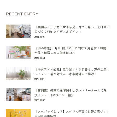
RECENT ENTRY
【実例あり】子育て世帯必見！片づく暮らしを叶える
家づくり収納アイデア＆ポイント
2025.09.01
【2025年版】9月1日防災の日に向けて見直す！地震・
台風・停電に家の備えはOK？
2025.08.01
【子育てママ必見】夏の家づくり＆暮らし方の工夫｜
ジメジメ・暑さ対策から家事動線まで解説！
2025.07.01
【実例集】梅雨の洗濯悩みはランドリールームで解
決！メリット&ポイント紹介
2025.06.02
【スぺパってなに？】スペパ×子育て世帯の家づくり
実例＆簡単解説！