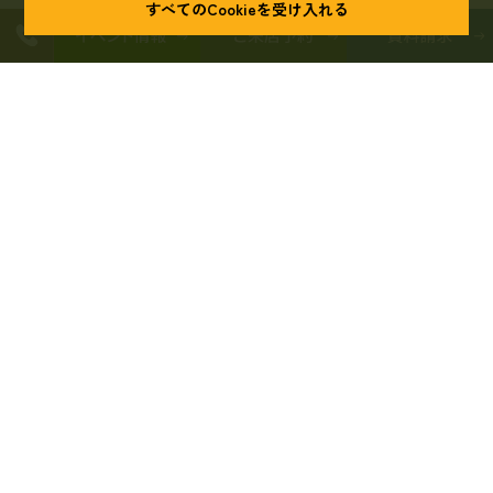
すべてのCookieを受け入れる
お知らせ
スタッフブログ
コラム
土地探し
個人情報保護方針
Cookieポリシー
サイトマップ
〒420-0858 静岡県静岡市葵区伝馬町7-6
TEL.
054-204-7109
BUSINESS AREA
建築工事業 大工工事業：静岡県知事(特-03) 第30817号
住宅性能保証協会：21003789
宅地建物取引業：静岡（5）第11653号