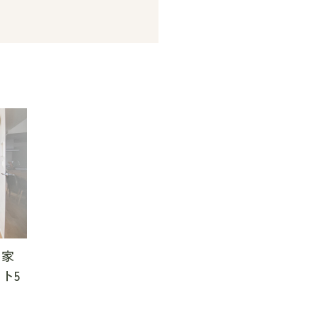
！家
ト5