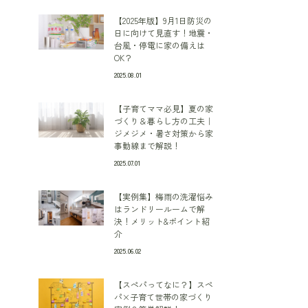
【2025年版】9月1日防災の
日に向けて見直す！地震・
台風・停電に家の備えは
OK？
2025.08.01
【子育てママ必見】夏の家
づくり＆暮らし方の工夫｜
ジメジメ・暑さ対策から家
事動線まで解説！
2025.07.01
【実例集】梅雨の洗濯悩み
はランドリールームで解
決！メリット&ポイント紹
介
2025.06.02
【スぺパってなに？】スペ
パ×子育て世帯の家づくり