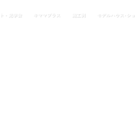
ト・見学会
キママプラス
施工例
モデルハウス･シ