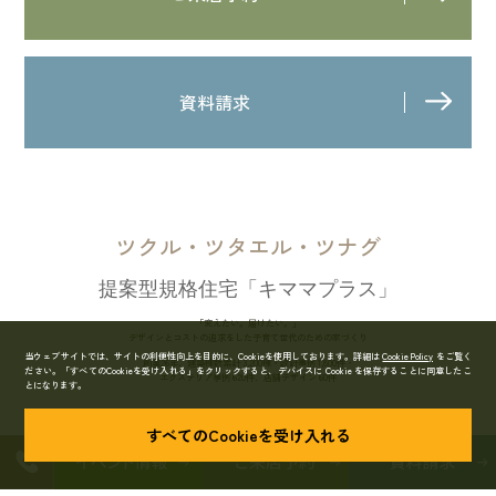
資料請求
ツクル・ツタエル・ツナグ
提案型規格住宅「キママプラス」
「変えたい。届けたい。」
デザインとコストの追求をした子育て世代のための家づくり
当ウェブサイトでは、サイトの利便性向上を目的に、Cookieを使用しております。詳細は
Cookie Policy
をご覧く
創業26年、建築棟数累計 3,200棟・設計事例 1,800件・
ださい。
「すべてのCookieを受け入れる」をクリックすると、デバイスに Cookie を保存することに同意したこ
エクステリア事例 620件、店舗デザイン 60件
とになります。
すべてのCookieを受け入れる