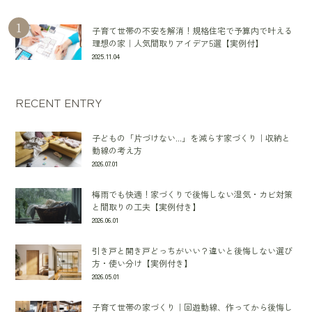
子育て世帯の不安を解消！規格住宅で予算内で叶える
理想の家｜人気間取りアイデア5選【実例付】
2025.11.04
RECENT ENTRY
子どもの「片づけない...」を減らす家づくり｜収納と
動線の考え方
2026.07.01
梅雨でも快適！家づくりで後悔しない湿気・カビ対策
と間取りの工夫【実例付き】
2026.06.01
引き戸と開き戸どっちがいい？違いと後悔しない選び
方・使い分け【実例付き】
2026.05.01
子育て世帯の家づくり｜回遊動線、作ってから後悔し