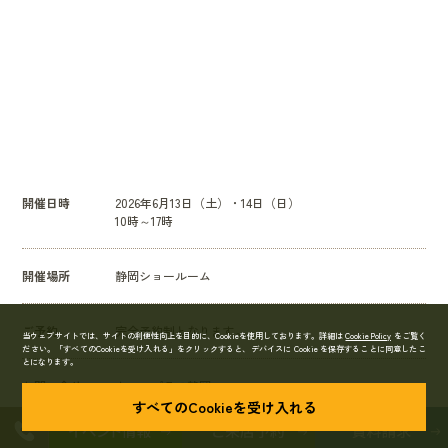
開催日時
2026年6月13日（土）・14日（日）
10時～17時
開催場所
静岡ショールーム
ご予約
完全予約制となります。
当ウェブサイトでは、サイトの利便性向上を目的に、Cookieを使用しております。詳細は
Cookie Policy
をご覧く
ださい。
「すべてのCookieを受け入れる」をクリックすると、デバイスに Cookie を保存することに同意したこ
とになります。
お問い合せ
キママプラス静岡
TEL.054-204-7109
すべてのCookieを受け入れる