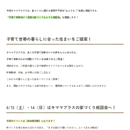
今回キママプラスでは、家づくりに関する疑問や不安を"なんでも！"気軽に相談できる、
『
子育て世帯向け！初夏の家づくりなんでも相談会
』を開催します！
子育て世帯の暮らしに合った住まいをご提案！
キママプラスでは、多くの子育て世帯のママの声をもとに作られた、
子育て世帯のための間取りプランを100通り以上ご用意！
相談会では、ご家族の暮らし方や理想のライフスタイルをお聞きしながら、
家事動線、収納、お子様との過ごし方など、
これからの暮らしに合った住まいづくりをご提案！
また、間取りだけではなく土地や住宅ローン、費用感についてもまとめてご相談いただけます♪
6/13（土）・14（日）はキママプラスの家づくり相談会へ！
今回のイベントは【完全個別制】になります！
家づくりを考え始めたばかりの方も、「まずは話だけ聞いてみたい」という方も大歓迎！