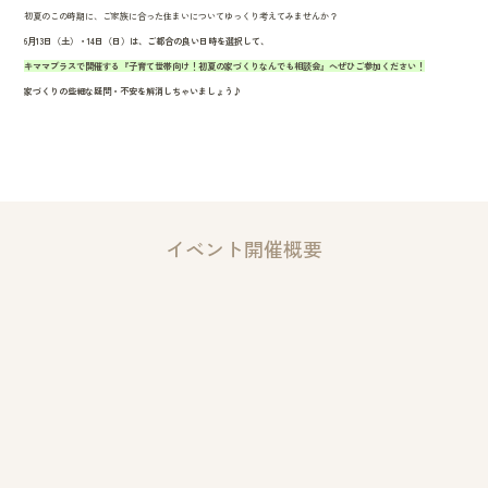
初夏のこの時期に、ご家族に合った住まいについてゆっくり考えてみませんか？
6月13日（土）・14日（日）は、ご都合の良い日時を選択して、
キママプラスで開催する『子育て世帯向け！初夏の家づくりなんでも相談会』へぜひご参加ください！
家づくりの些細な疑問・不安を解消しちゃいましょう♪
イベント開催概要