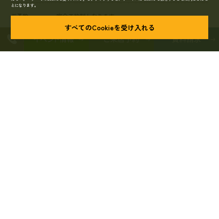
とになります。
ご予約
完全予約制となります。
すべてのCookieを受け入れる
お問い合せ
キママプラス静岡
TEL.054-204-7109
備考
焼津キママプラスモデルハウスでの開催も可能です。
ご希望の方はお申し付けください。