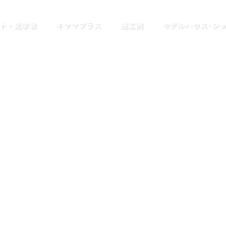
ト・見学会
キママプラス
施工例
モデルハウス･シ